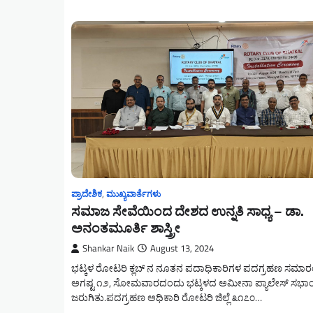
ಪ್ರಾದೇಶಿಕ
,
ಮುಖ್ಯವಾರ್ತೆಗಳು
ಸಮಾಜ ಸೇವೆಯಿಂದ ದೇಶದ ಉನ್ನತಿ ಸಾಧ್ಯ – ಡಾ.
ಅನಂತಮೂರ್ತಿ ಶಾಸ್ತ್ರೀ
Shankar Naik
August 13, 2024
ಭಟ್ಕಳ ರೋಟರಿ ಕ್ಲಬ್ ನ ನೂತನ ಪದಾಧಿಕಾರಿಗಳ ಪದಗ್ರಹಣ ಸಮಾ
ಅಗಷ್ಟ ೧೨, ಸೋಮವಾರದಂದು ಭಟ್ಕಳದ ಅಮೀನಾ ಪ್ಯಾಲೇಸ್ ಸಭಾಂ
ಜರುಗಿತು.ಪದಗ್ರಹಣ ಅಧಿಕಾರಿ ರೋಟರಿ ಜಿಲ್ಲೆ ೩೧೭೦…