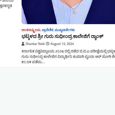
ಲಿಕ್ ಶಾಲೆಯ
್ತರಕನ್ನಡ
ಅಂತರಾಷ್ಟ್ರೀಯ
,
ಪ್ರಾದೇಶಿಕ
,
ಮುಖ್ಯವಾರ್ತೆಗಳು
ಭಟ್ಕಳದ ಶ್ರೀ ಗುರು ಸುಧೀಂದ್ರ ಕಾಲೇಜಿಗೆ ರ‍್ಯಾಂಕ್
Shankar Naik
August 12, 2024
ಕರ್ನಾಟಕ ವಿಶ್ವವಿದ್ಯಾಲಯ ೨೦೨೩ ರಲ್ಲಿ ನಡೆದ ಬಿ.ಬಿ.ಎ ಪರೀಕ್ಷೆಯಲ್ಲಿ ಭಟ್ಕಳ
ಗುರು ಸುಧೀಂದ್ರ ಕಾಲೇಜಿನ ವಿದ್ಯಾರ್ಥಿನಿ ಕುಮಾರಿ ವೃಂದಾ ಆರ್ ಜೋಗಿ ಶ
೯೧.೮೯ ಪಡೆದು…