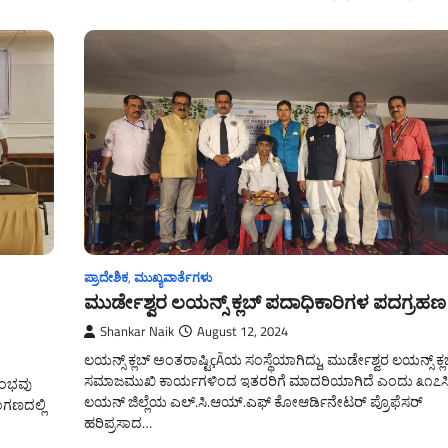
ಪ್ರಾದೇಶಿಕ
,
ಮುಖ್ಯವಾರ್ತೆಗಳು
ಮುರ್ಡೇಶ್ವರ ಲಯನ್ಸ್ ಕ್ಲಬ್ ಪದಾಧಿಕಾರಿಗಳ ಪದಗ್ರಹಣ
Shankar Naik
August 12, 2024
ಲಯನ್ಸ್ ಕ್ಲಬ್ ಅಂತರಾಷ್ಟಿçÃಯ ಸಂಸ್ಥೆಯಾಗಿದ್ದು, ಮುರ್ಡೇಶ್ವರ ಲಯನ್ಸ್ ಕ್ಲಬ
ಸಮಾಜಮುಖಿ ಕಾರ್ಯಗಳಿಂದ ಇತರರಿಗೆ ಮಾದರಿಯಾಗಿದೆ ಎಂದು ೩೧೭ಸ
ರಂಭವು
ಲಯನ್ ಜಿಲ್ಲೆಯ ಎಲ್.ಸಿ.ಆಯ್.ಎಫ್ ಕೋಆರ್ಡಿನೇಟರ್ ಪ್ರೊಫೆಸರ್
ಗಣದಲ್ಲಿ
ಹರಿಪ್ರಸಾದ…