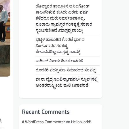
ಹೊನ್ನಾವರ ತಾಲೂಕಿನ ಅನಿಲಗೋಡ್
ಕಾಲುಸೇತುವೆ ಕುಸಿದು ಎರಡು ವರ್ಷ
ಕಳೆದರೂ ಮರುನಿರ್ಮಾಣವಾಗಿಲ್ಲ ,
ನೂರಾರು ಗ್ರಾಮಸ್ಥರ ಸಂಕಷ್ಟಕ್ಕೆ ಸರಕಾರ
ಸ್ಪಂದಿಸಬೇಕಿದೆ :ಮಾಸ್ತಪ್ಪ ನಾಯ್ಕ್
ಭಟ್ಕಳ ತಾಲೂಕಿನ ಗೊರಟೆ ಭಾಗದ
ಮೀನುಗಾರರ ಸಂಕಷ್ಟ
ಕೇಳುವವರಿಲ್ಲ:ಮಾಸ್ತಪ್ಪ ನಾಯ್ಕ್
ಕಾರ್ಗಿಲ್ ವಿಜಯ ದಿವಸ ಆಚರಣೆ
ರೋಟರಿ ಪದಗ್ರಹಣ ಸಮಾರಂಭ ಸಂಪನ್ನ
ಬೀನಾ ವೈದ್ಯ ಇಂಟರ್ನ್ಯಾಷನಲ್ ಸ್ಕೂಲ್ ನಲ್ಲಿ
ಅಂತರರಾಷ್ಟ್ರೀಯ ಹುಲಿ ದಿನಾಚರಣೆ
Recent Comments
ಿ
A WordPress Commenter
on
Hello world!
್…