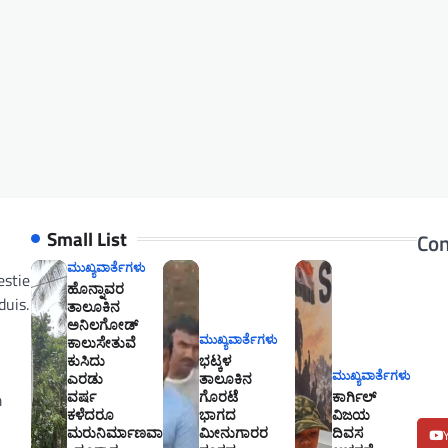
Small List
Con
ಮುಖ್ಯವಾರ್ತೆಗಳು
estie
ಹೊನ್ನಾವರ
duis.
ತಾಲೂಕಿನ
ಅನಿಲಗೋಡ್
ಮುಖ್ಯವಾರ್ತೆಗಳು
ಕಾಲುಸೇತುವೆ
ಕುಸಿದು
ಭಟ್ಕಳ
ಮುಖ್ಯವಾರ್ತೆಗಳು
ಎರಡು
ತಾಲೂಕಿನ
ವರ್ಷ
ಗೊರಟೆ
ಕಾರ್ಗಿಲ್
m
ಕಳೆದರೂ
ಭಾಗದ
ವಿಜಯ
ಮರುನಿರ್ಮಾಣವಾಗಿಲ್ಲ
ಮೀನುಗಾರರ
ದಿವಸ