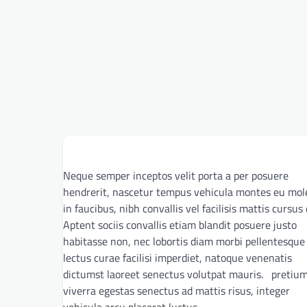
Neque semper inceptos velit porta a per posuere
hendrerit, nascetur tempus vehicula montes eu mol
in faucibus, nibh convallis vel facilisis mattis cursus 
Aptent sociis convallis etiam blandit posuere justo
habitasse non, nec lobortis diam morbi pellentesque
lectus curae facilisi imperdiet, natoque venenatis
dictumst laoreet senectus volutpat mauris. pretiu
viverra egestas senectus ad mattis risus, integer
vehicula arcu placerat luctus.