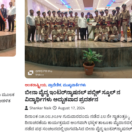
ಅಂತರಾಷ್ಟ್ರೀಯ
,
ಪ್ರಾದೇಶಿಕ
,
ಮುಖ್ಯವಾರ್ತೆಗಳು
ಬೀನಾ ವೈದ್ಯ ಇಂಟರ್‌ನ್ಯಾಷನಲ್ ಪಬ್ಲಿಕ್ ಸ್ಕೂಲ್ ನ
ಲನೆಯ ಮೂಲಕ
ವಿದ್ಯಾರ್ಥಿಗಳು ಅದ್ಬುತವಾದ ಪ್ರದರ್ಶನ
 ಆಡಳಿತ
Shankar Naik
August 17, 2024
ದಿನಾಂಕ ೧೫.೦೮.೨೦೨೪ ಗುರುವಾರದಂದು ನಡೆದ ೭೮ ನೇ ಸ್ವಾತಂತ್ರö್ಯ
ದಿನಾಚರಣೆಯ ಕಾರ್ಯಕ್ರಮದ ಅಂಗವಾಗಿ ಭಟ್ಕಳ ತಾಲೂಕಾ ಮೈದಾನದಲ್ಲ
ನಡೆದ ಪಥ ಸಂಚಲನದಲ್ಲಿ ಭಾಗವಹಿಸಿದ ಬೀನಾ ವೈದ್ಯ ಇಂಟರ್‌ನ್ಯಾಷನಲ