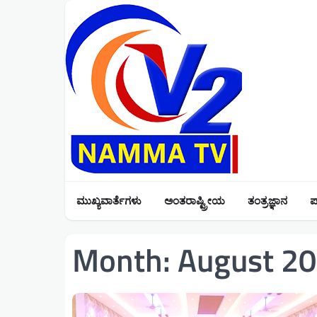
Skip
to
content
ಮುಖ್ಯವಾರ್ತೆಗಳು
ಅಂತರಾಷ್ಟ್ರೀಯ
ತಂತ್ರಜ್ಞಾನ
ಪ
Month:
August 2