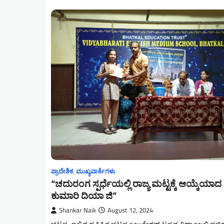
ಪ್ರಾದೇಶಿಕ
,
ಮುಖ್ಯವಾರ್ತೆಗಳು
“ಚದುರಂಗ ಸ್ಪರ್ಧೆಯಲ್ಲಿ ರಾಜ್ಯ ಮಟ್ಟಕ್ಕೆ ಆಯ್ಕೆಯಾದ
ಕುಮಾರಿ ದಿಯಾ ಜಿ”
Shankar Naik
August 12, 2024