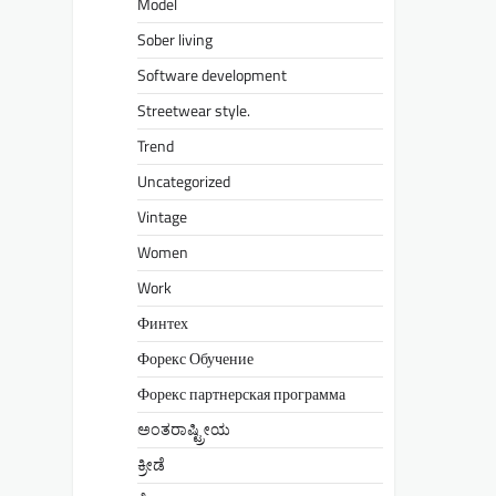
Model
Sober living
Software development
Streetwear style.
Trend
Uncategorized
Vintage
Women
Work
Финтех
Форекс Обучение
Форекс партнерская программа
ಅಂತರಾಷ್ಟ್ರೀಯ
ಕ್ರೀಡೆ