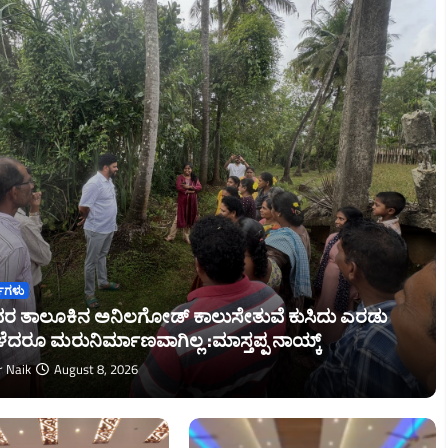
ತೆಗಳು
ವರ ತಾಲೂಕಿನ ಅನಿಲಗೋಡ್ ಕಾಲುಸೇತುವೆ ಕುಸಿದು ಎರಡು
ೆದರೂ ಮರುನಿರ್ಮಾಣವಾಗಿಲ್ಲ :ಮಾಸ್ತಪ್ಪ ನಾಯ್ಕ್
r Naik
August 8, 2026