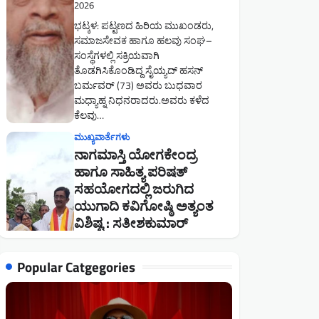
ಯುಗಾದಿ ಕವಿಗೋಷ್ಠಿ ಅತ್ಯಂತ
ವಿಶಿಷ್ಟ : ಸತೀಶಕುಮಾರ್
ನಾಯ್ಕ
Shankar Naik
March 26,
2026
ಭಟ್ಕಳ :ನಾಗಮಾಸ್ತಿ ಯೋಗ ಕೇಂದ್ರ
ಹಾಗೂ ಕನ್ನಡ ಸಾಹಿತ್ಯ ಪರಿಷತ್ತಿನ
ಸಹಯೋಗದಲ್ಲಿ ಜರುಗಿದ ಯುಗಾದಿ
ಕವಿಗೋಷ್ಠಿ ಮತ್ತು ಉಪನ್ಯಾಸ ಅತ್ಯಂತ
ವಿಶಿಷ್ಟ ಎಂದು ನಾಗಮಾಸ್ತಿ ಕ್ಷೇತ್ರದ
ಅಧ್ಯಕ್ಷ…
ಮುಖ್ಯವಾರ್ತೆಗಳು
ಬೀನಾ ವೈದ್ಯ ಶಿಕ್ಷಣ ಸಂಸ್ಥೆ
ವಿದ್ಯಾಥಿಗಳಿಂದ “ತಂದೆಯರ
ದಿನ” ಆಚರಣೆ
Shankar Naik
July 1, 2026
Popular Catgegories
ಭಟ್ಕಳ: ಇಲ್ಲಿನ ಪ್ರತಿಷ್ಠಿತ ಶಿಕ್ಷಣ
ಸಂಸ್ಥೆಯಾದ ಬೀನಾ ವೈದ್ಯ ಶಿಕ್ಷಣ
ಸಂಸ್ಥೆಯಲ್ಲಿ ತಂದೆಯರ ದಿನಾಚರಣೆ