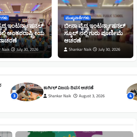
ತೆಗಳು
ಮುಖ್ಯವಾರ್ತೆಗಳು
ದ್ಯ ಇಂಟರ್ನ್ಯಾಷನಲ್
ಬೀನಾ ವೈದ್ಯ ಇಂಟರ್ನ್ಯಾಷನಲ್
ನಲ್ಲಿ ಅಂತರರಾಷ್ಟ್ರೀಯ
ಸ್ಕೂಲ್ ನಲ್ಲಿ ಗುರು ಪೂರ್ಣಿಮೆ
ಿನಾಚರಣೆ
ಆಚರಣೆ
r Naik
July 30, 2026
Shankar Naik
July 30, 2026
ರೋಟರಿ ಪದಗ್ರಹಣ ಸಮಾರಂಭ ಸಂಪನ್ನ
4
Shankar Naik
July 30, 2026
5