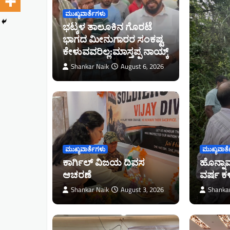
ಮುಖ್ಯವಾರ್ತೆಗಳು
ಭಟ್ಕಳ ತಾಲೂಕಿನ ಗೊರಟೆ
ಭಾಗದ ಮೀನುಗಾರರ ಸಂಕಷ್ಟ
ಕೇಳುವವರಿಲ್ಲ:ಮಾಸ್ತಪ್ಪ ನಾಯ್ಕ್
Shankar Naik
August 6, 2026
ಮುಖ್ಯವಾರ್ತೆಗಳು
ಮುಖ್ಯವಾರ್
ಕಾರ್ಗಿಲ್ ವಿಜಯ ದಿವಸ
ಹೊನ್ನಾ
ಆಚರಣೆ
ವರ್ಷ ಕಳ
Shankar Naik
August 3, 2026
Shanka