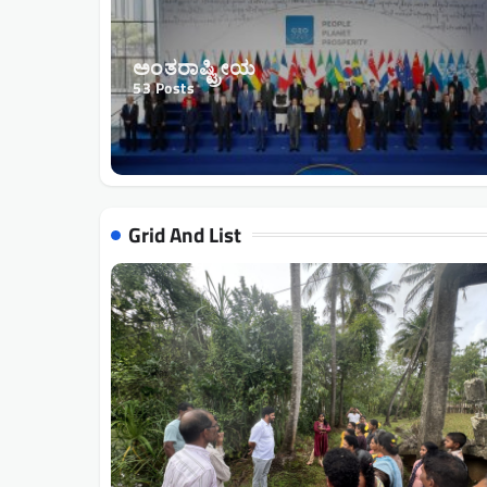
ಅಂತರಾಷ್ಟ್ರೀಯ
53
Posts
Grid And List