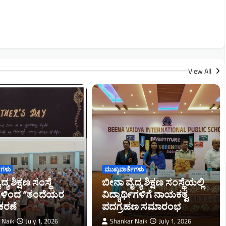
View All
ೆಗಳು
ಮುಖ್ಯವಾರ್ತೆಗಳು
ಯ ಶಿಕ್ಷಣ ಸಂಸ್ಥೆ
ಬೀನಾ ವೈದ್ಯ ಶಿಕ್ಷಣ ಸಂಸ್ಥೆಯಲ್ಲಿ
ಥಿಗಳಿಂದ “ತಂದೆಯರ
ವಿದ್ಯಾರ್ಥಿಗಳಿಗೆ ನಾಯಕತ್ವ
ಚರಣೆ
ಪದಗ್ರಹಣ ಸಮಾರಂಭ
 Naik
July 1, 2026
Shankar Naik
July 1, 2026