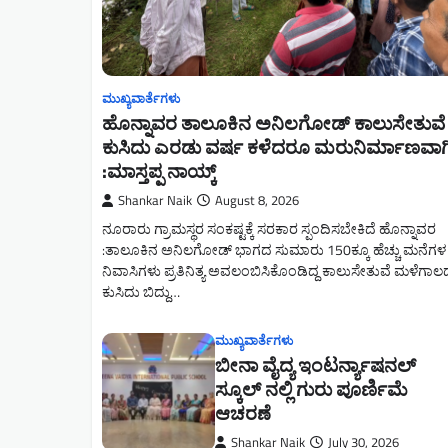
ಮುಖ್ಯವಾರ್ತೆಗಳು
ಹೊನ್ನಾವರ ತಾಲೂಕಿನ ಅನಿಲಗೋಡ್ ಕಾಲುಸೇತುವೆ
ಕುಸಿದು ಎರಡು ವರ್ಷ ಕಳೆದರೂ ಮರುನಿರ್ಮಾಣವಾಗಿ
:ಮಾಸ್ತಪ್ಪ ನಾಯ್ಕ್
Shankar Naik
August 8, 2026
ನೂರಾರು ಗ್ರಾಮಸ್ಥರ ಸಂಕಷ್ಟಕ್ಕೆ ಸರಕಾರ ಸ್ಪಂದಿಸಬೇಕಿದೆ ಹೊನ್ನಾವರ
:ತಾಲೂಕಿನ ಅನಿಲಗೋಡ್ ಭಾಗದ ಸುಮಾರು 150ಕ್ಕೂ ಹೆಚ್ಚು ಮನೆಗಳ
ನಿವಾಸಿಗಳು ಪ್ರತಿನಿತ್ಯ ಅವಲಂಬಿಸಿಕೊಂಡಿದ್ದ ಕಾಲುಸೇತುವೆ ಮಳೆಗಾಲದಲ
ಕುಸಿದು ಬಿದ್ದು…
ಮುಖ್ಯವಾರ್ತೆಗಳು
ಬೀನಾ ವೈದ್ಯ ಇಂಟರ್ನ್ಯಾಷನಲ್
ಸ್ಕೂಲ್ ನಲ್ಲಿ ಗುರು ಪೂರ್ಣಿಮೆ
ಆಚರಣೆ
Shankar Naik
July 30, 2026