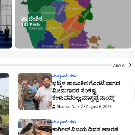
ಪ್ರಾದೇಶಿಕ
132
Posts
ಮುಖ್ಯವಾರ್ತೆಗಳು
ನಾಗಮಾಸ್ತಿ ಯೋಗಕೇಂದ್ರ ಹಾಗೂ ಸಾಹಿತ್ಯ
ಪರಿಷತ್ ಸಹಯೋಗದಲ್ಲಿ ಜರುಗಿದ
ಯುಗಾದಿ ಕವಿಗೋಷ್ಠಿ ಅತ್ಯಂತ ವಿಶಿಷ್ಟ :
View All
ಸತೀಶಕುಮಾರ್ ನಾಯ್ಕ
ಮುಖ್ಯವಾರ್ತೆಗಳು
Shankar Naik
March 26, 2026
ಭಟ್ಕಳ ತಾಲೂಕಿನ ಗೊರಟೆ ಭಾಗದ
ಮೀನುಗಾರರ ಸಂಕಷ್ಟ
ಕೇಳುವವರಿಲ್ಲ:ಮಾಸ್ತಪ್ಪ ನಾಯ್ಕ್
Shankar Naik
August 6, 2026
ಮುಖ್ಯವಾರ್ತೆಗಳು
ಕಾರ್ಗಿಲ್ ವಿಜಯ ದಿವಸ ಆಚರಣೆ