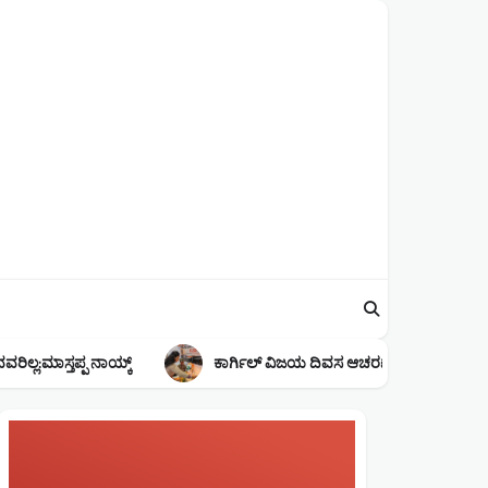
ಮುಖ್ಯವಾರ್ತೆಗಳು
ಬೀನಾ ವೈದ್ಯ ಶಿಕ್ಷಣ
ಸಂಸ್ಥೆಯಲ್ಲಿ ವಿದ್ಯಾರ್ಥಿಗಳಿಗೆ
ಕಾರ್ಗಿಲ್ ವಿಜಯ ದಿವಸ ಆಚರಣೆ
ರೋಟರಿ ಪದಗ್ರಹಣ ಸಮಾರಂಭ
ನಾಯಕತ್ವ ಪದಗ್ರಹಣ
ಸಮಾರಂಭ
Shankar Naik
July 1, 2026
ಮುರುಡೇಶ್ವರ : ದಿನಾಂಕ ೨೭.೦೬.೨೦೨೬