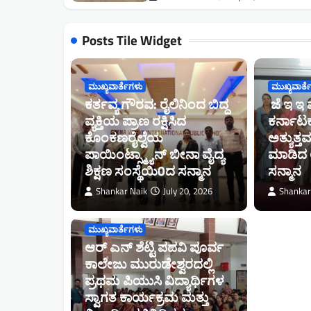
Posts Tile Widget
ಮುಖ್ಯವಾರ್ತೆಗಳು
ಮುಖ್ಯವಾರ್ತ
ಕರ್ತವ್ಯ ಗೌರವ: ರೈಲಿನಿಂದ ಬಿದ್ದ
ಜೆ ಇ ಇ ಪ
ವ್ಯಕ್ತಿಯ ಪ್ರಾಣ ರಕ್ಷಿಸಿದ
ಕರ್ನಾಟಕ
ಕೊಂಕಣರೈಲ್ವೆಯ
ಅತ್ಯುತ್
ಪಾಯಿಂಟ್ಸ್ಮ್ಯಾನ್ ಬೀನಾ ವೈದ್ಯ
ಮಾಡಿದ ಅ
ಶಿಕ್ಷಣ ಸಂಸ್ಥೆಯಿ0ದ ಸನ್ಮಾನ
ಸನ್ಮಾನ
Shankar Naik
July 20, 2026
Shankar
ಮುಖ್ಯವಾರ್ತೆಗಳು
ಆರ್‌ ಎನ್ ಶೆಟ್ಟಿ ಪದವಿ ಪೂರ್ವ
ಕಾಲೇಜು ಮುರುಡೇಶ್ವರದಲ್ಲಿ
ಪ್ರಥಮ ಪಿಯುಸಿ ವಿದ್ಯಾರ್ಥಿಗಳ
ಸ್ವಾಗತ ಕಾರ್ಯಕ್ರಮ ಮತ್ತು