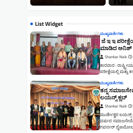
List Widget
ಮುಖ್ಯವಾರ್ತೆಗಳು
ಜೆ ಇ ಇ ಪರೀಕ್ಷೆ
ಮಾಡಿದ ಅನಿಶ್ ನ
Shankar Naik
ಕಾರವಾರ : ರಾಷ್ಟ್ರೀಯ
ಪರೀಕ್ಷೆಯಲ್ಲಿ ಮತ್ತು
ಮುಖ್ಯವಾರ್ತೆಗಳು
ತನ್ನ ಸಮಾಜಸೇವಾ
ಲಯನ್ಸ್‌ ಕ್ಲಬ್
Shankar Naik
ಮುರ್ಡೇಶ್ವರ ಲಯನ್ಸ್‌
ವರ್ಷದ ಸಮಾಜಸೇವೆಗಾಗಿ
ಗವರ್ನರ್‌ ಜೈಅಮೋಲ್‌ 