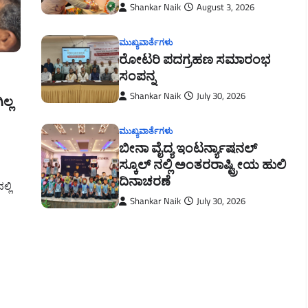
Shankar Naik
August 3, 2026
ಮುಖ್ಯವಾರ್ತೆಗಳು
ರೋಟರಿ ಪದಗ್ರಹಣ ಸಮಾರಂಭ
ಸಂಪನ್ನ
Shankar Naik
July 30, 2026
ಲ್ಲ
ಮುಖ್ಯವಾರ್ತೆಗಳು
ಬೀನಾ ವೈದ್ಯ ಇಂಟರ್ನ್ಯಾಷನಲ್
ಸ್ಕೂಲ್ ನಲ್ಲಿ ಅಂತರರಾಷ್ಟ್ರೀಯ ಹುಲಿ
ದಿನಾಚರಣೆ
್ಲಿ
Shankar Naik
July 30, 2026