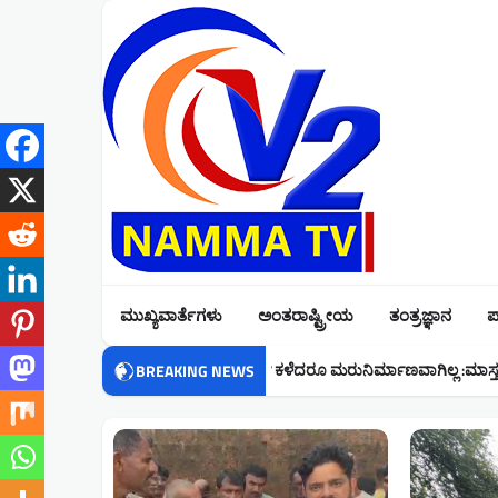
Skip
to
content
ಮುಖ್ಯವಾರ್ತೆಗಳು
ಅಂತರಾಷ್ಟ್ರೀಯ
ತಂತ್ರಜ್ಞಾನ
ಪ
ದು ಎರಡು ವರ್ಷ ಕಳೆದರೂ ಮರುನಿರ್ಮಾಣವಾಗಿಲ್ಲ :ಮಾಸ್ತಪ್ಪ ನಾಯ್ಕ್
ಭಟ
BREAKING NEWS