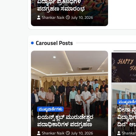
ವಿದ್ಯಾರ್ಥಿ ಪ್ರತಿನಿಧಿಗಳ
ಪದಗ್ರಹಣ ಸಮಾರಂಭ
Shankar Naik
July 10, 2026
Carousel Posts
ಂದ್ರ
ಷತ್
ಮುಖ್ಯವಾರ್ತ
ಗಿದ
ಬೀನಾ ವೈದ್
ಮುಖ್ಯವಾರ್ತೆಗಳು
 ಅತ್ಯಂತ
ಲಯನ್ಸ್‌ ಕ್ಲಬ್‌ ಮುರುಡೇಶ್ವರ
ವಿದ್ಯಾ
ಾರ್ ನಾಯ್ಕ
ಪದಾಧಿಕಾರಿಗಳ ಪದಗ್ರಹಣ
ದಿನ” ಆ
h 26, 2026
Shankar Naik
July 10, 2026
Shankar