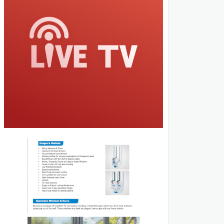
ಶನಿವಾರದಂದು ಇಲ್ಲಿನ ಪ್ರತಿಷ್ಠಿತ ಬೀನಾ
ವೈದ್ಯ ಇಂಟರ್‌ನ್ಯಾಷನಲ್ ಪಬ್ಲಿಕ್
ಸ್ಕೂಲ್‌ನ ರೋಷನಿ
ಆಡಿಟೋರಿಯಮ್‌ನಲ್ಲಿ ೨೦೨೬-೨೦೨೭
ನೇ ಸಾಲಿನ ವಿದ್ಯಾರ್ಥಿ ಸಂಸತ್ತು
ಉದ್ಘಾಟಿಸಲಾಯಿತು.ಈ…
ಮುಖ್ಯವಾರ್ತೆಗಳು
ಭಟ್ಕಳದ ಹಿರಿಯ
ಸಮಾಜಸೇವಕ ಸೈಯ್ಯದ್
ಹಸನ್ ಬರ್ಮವರ್ ನಿಧನ
Shankar Naik
March 26,
2026
ಭಟ್ಕಳ: ಪಟ್ಟಣದ ಹಿರಿಯ ಮುಖಂಡರು,
ಸಮಾಜಸೇವಕ ಹಾಗೂ ಹಲವು ಸಂಘ–
ಸಂಸ್ಥೆಗಳಲ್ಲಿ ಸಕ್ರಿಯವಾಗಿ
ತೊಡಗಿಸಿಕೊಂಡಿದ್ದ ಸೈಯ್ಯದ್ ಹಸನ್
ಬರ್ಮವರ್ (73) ಅವರು ಬುಧವಾರ
ಮಧ್ಯಾಹ್ನ ನಿಧನರಾದರು.ಅವರು ಕಳೆದ
ಕೆಲವು…
ಮುಖ್ಯವಾರ್ತೆಗಳು