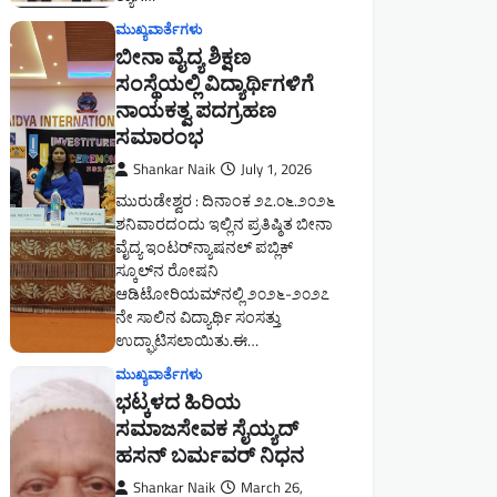
ಉದ್ಘಾಟಿಸಲಾಯಿತು.ಈ…
ಮುಖ್ಯವಾರ್ತೆಗಳು
ಭಟ್ಕಳದ ಹಿರಿಯ
ಸಮಾಜಸೇವಕ ಸೈಯ್ಯದ್
ಹಸನ್ ಬರ್ಮವರ್ ನಿಧನ
Shankar Naik
March 26,
2026
ಭಟ್ಕಳ: ಪಟ್ಟಣದ ಹಿರಿಯ ಮುಖಂಡರು,
ಸಮಾಜಸೇವಕ ಹಾಗೂ ಹಲವು ಸಂಘ–
ಸಂಸ್ಥೆಗಳಲ್ಲಿ ಸಕ್ರಿಯವಾಗಿ
ತೊಡಗಿಸಿಕೊಂಡಿದ್ದ ಸೈಯ್ಯದ್ ಹಸನ್
ಬರ್ಮವರ್ (73) ಅವರು ಬುಧವಾರ
ಮಧ್ಯಾಹ್ನ ನಿಧನರಾದರು.ಅವರು ಕಳೆದ
ಕೆಲವು…
ಮುಖ್ಯವಾರ್ತೆಗಳು
ನಾಗಮಾಸ್ತಿ ಯೋಗಕೇಂದ್ರ
ಹಾಗೂ ಸಾಹಿತ್ಯ ಪರಿಷತ್
ಸಹಯೋಗದಲ್ಲಿ ಜರುಗಿದ