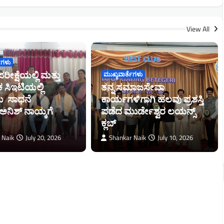
View All
ೆಗಳು
ರೀಕ್ಷೆಯಲ್ಲಿ ಮತ್ತು
ಮುಖ್ಯವಾರ್ತೆಗಳು
 ಸಿಇಟಿಯಲ್ಲಿ
ತನ್ನ ಸಮಾಜಸೇವಾ
ತಮ ಸಾಧನೆ
ಕಾರ್ಯಗಳಿಗಾಗಿ ಹಲವು ಪ್ರಶಸ್ತಿ
ನಿಶ್ ನಾಯ್ಕಗೆ
ಪಡೆದ ಮುರ್ಡೇಶ್ವರ ಲಯನ್ಸ್‌
ಕ್ಲಬ್
 Naik
July 20, 2026
Shankar Naik
July 10, 2026