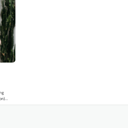
ing
ton)…