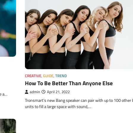
CREATIVE
,
GUIDE
,
TREND
How To Be Better Than Anyone Else
admin
April 21, 2022
me a…
Tronsmart’s new Bang speaker can pair with up to 100 other
units to fill a large space with sound,…