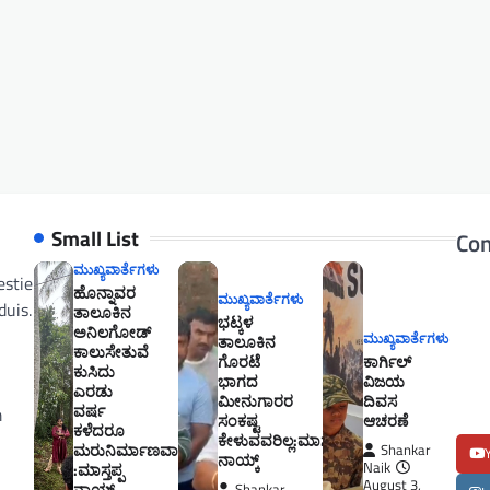
Small List
Con
ಮುಖ್ಯವಾರ್ತೆಗಳು
estie
ಹೊನ್ನಾವರ
ಮುಖ್ಯವಾರ್ತೆಗಳು
duis.
ತಾಲೂಕಿನ
ಭಟ್ಕಳ
ಅನಿಲಗೋಡ್
ಮುಖ್ಯವಾರ್ತೆಗಳು
ತಾಲೂಕಿನ
ಕಾಲುಸೇತುವೆ
ಗೊರಟೆ
ಕಾರ್ಗಿಲ್
ಕುಸಿದು
ಭಾಗದ
ವಿಜಯ
ಎರಡು
ಮೀನುಗಾರರ
ದಿವಸ
ವರ್ಷ
m
ಸಂಕಷ್ಟ
ಆಚರಣೆ
ಕಳೆದರೂ
ಕೇಳುವವರಿಲ್ಲ:ಮಾಸ್ತಪ್ಪ
ಮರುನಿರ್ಮಾಣವಾಗಿಲ್ಲ
Shankar
ನಾಯ್ಕ್
Naik
:ಮಾಸ್ತಪ್ಪ
August 3,
ನಾಯ್ಕ್
Shankar